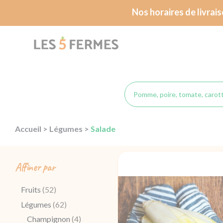
Passer
Nos horaires de livrai
au
contenu
Accueil
>
Légumes
>
Salade
Affiner par
Fruits
(52)
Légumes
(62)
Champignon
(4)