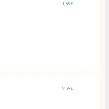
1.69
€
2.59
€