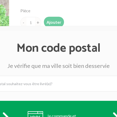
Pièce
Ajouter
quantité
de
Batavia
Mon code postal
France
Je vérifie que ma ville soit bien desservie
Feuille de chêne rouge France
Pièce
Pièce
Ajouter
Je commande et
quantité