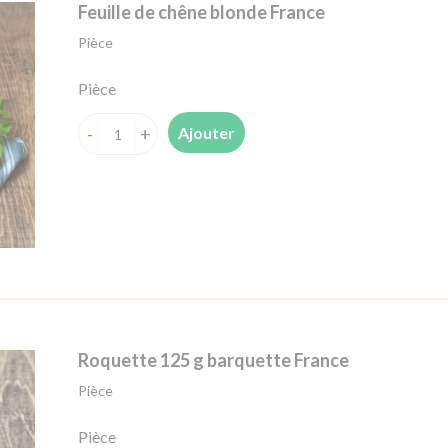
Feuille de chêne blonde France
Pièce
Pièce
Ajouter
quantité
de
Feuille
de
chêne
blonde
France
Roquette 125 g barquette France
Pièce
Pièce