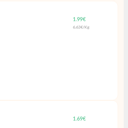
1.99
€
6.63€/Kg
1.69
€