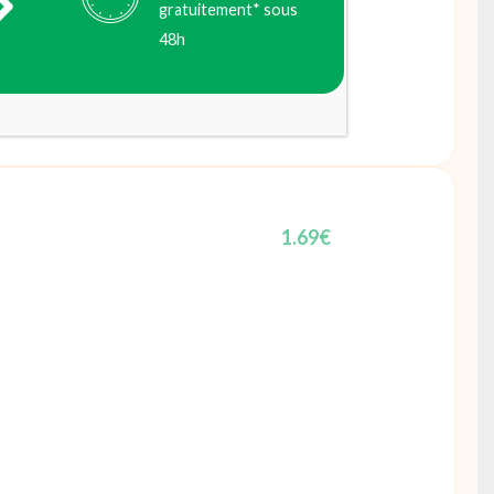
gratuitement* sous
48h
1.69
€