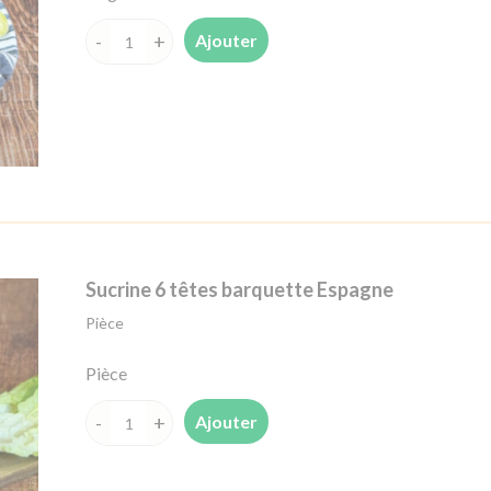
Ajouter
quantité
de
Endive
France
Sucrine 6 têtes barquette Espagne
Pièce
Pièce
Ajouter
quantité
de