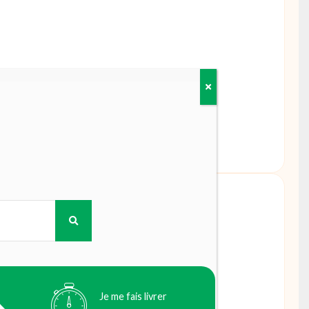
1.69
€
Je me fais livrer