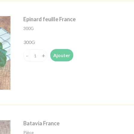
g
barquette
Epinard feuille France
France
300G
300G
Ajouter
quantité
de
Epinard
feuille
France
Batavia France
Pièce