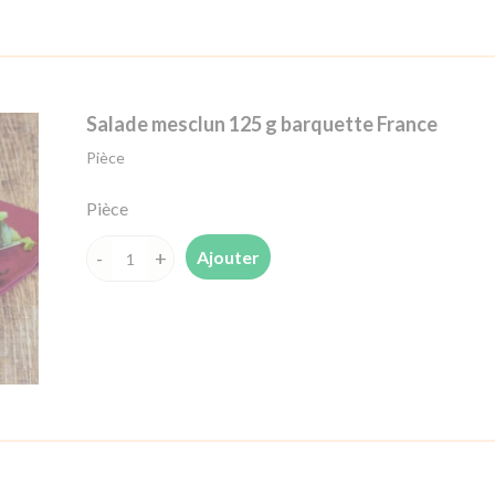
France
Salade mesclun 125 g barquette France
Pièce
Pièce
Ajouter
quantité
de
Salade
mesclun
125
g
barquette
France