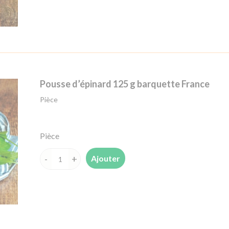
Sucrine
6
têtes
barquette
Espagne
Pousse d’épinard 125 g barquette France
Pièce
Pièce
Ajouter
quantité
de
Pousse
d'épinard
125