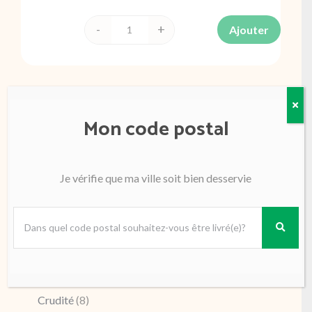
Ajouter
quantité
de
Batavia
France
Mon code postal
Affiner par
Je vérifie que ma ville soit bien desservie
Fruits
(52)
Légumes
(62)
Champignon
(4)
Choux
(4)
Courge
(1)
Crudité
(8)