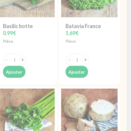
Basilic botte
Batavia France
0.99
€
1.69
€
Pièce
Pièce
quantité
quantité
de
de
Ajouter
Ajouter
Basilic
Batavia
botte
France