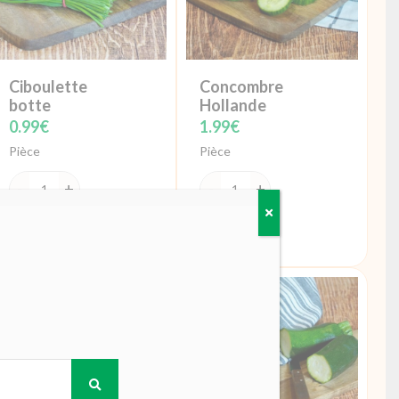
Ciboulette
Concombre
botte
Hollande
0.99
€
1.99
€
Pièce
Pièce
quantité
quantité
de
de
Ajouter
Ajouter
Ciboulette
Concombre
botte
Hollande