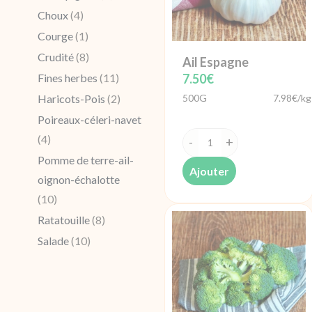
Choux
(4)
Courge
(1)
Crudité
(8)
Ail Espagne
7.50
€
Fines herbes
(11)
500G
7.98€/kg
Haricots-Pois
(2)
Poireaux-céleri-navet
(4)
quantité
Pomme de terre-ail-
de
Ajouter
oignon-échalotte
Ail
(10)
Espagne
Ratatouille
(8)
Salade
(10)