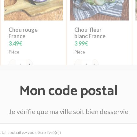
Chou rouge
Chou-fleur
France
blanc France
3.49
€
3.99
€
Pièce
Pièce
quantité
quantité
de
de
Ajouter
Ajouter
Mon code postal
Chou
Chou-
rouge
fleur
France
blanc
Je vérifie que ma ville soit bien desservie
France