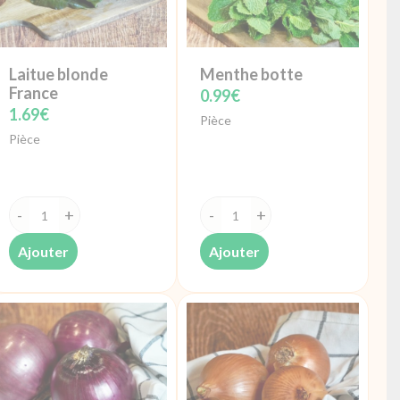
Laitue blonde
Menthe botte
France
0.99
€
1.69
€
Pièce
Pièce
quantité
quantité
de
de
Ajouter
Ajouter
Laitue
Menthe
blonde
botte
France