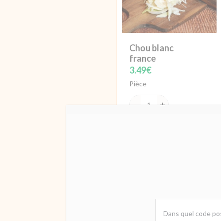
Chou blanc
france
3.49
€
Pièce
quantité
de
Ajouter
Chou
blanc
france