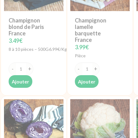
Champignon
Champignon
blond de Paris
lamelle
France
barquette
France
3.49
€
3.99
€
8 à 10 pièces – 500G
6.99€/Kg
Pièce
quantité
quantité
de
de
Ajouter
Ajouter
Champignon
Champignon
blond
lamelle
de
barquette
Paris
France
France