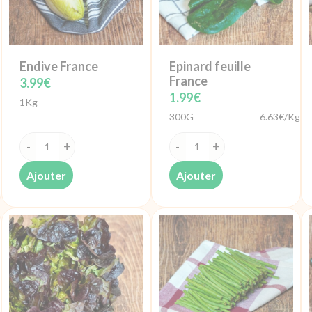
Endive France
Epinard feuille
France
3.99
€
1.99
€
1Kg
300G
6.63€/Kg
quantité
quantité
de
de
Ajouter
Ajouter
Endive
Epinard
France
feuille
France