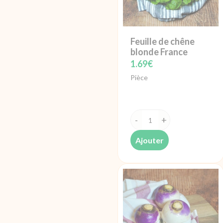
Feuille de chêne
blonde France
1.69
€
Pièce
quantité
de
Ajouter
Feuille
de
chêne
blonde
France