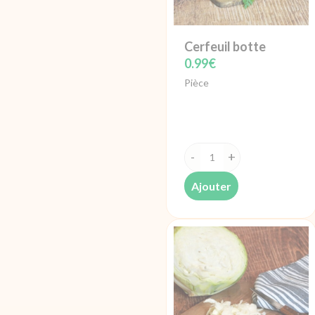
Cerfeuil botte
0.99
€
Pièce
quantité
de
Ajouter
Cerfeuil
botte