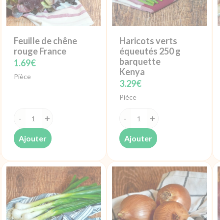
Feuille de chêne
Haricots verts
rouge France
équeutés 250 g
barquette
1.69
€
Kenya
Pièce
3.29
€
Pièce
quantité
quantité
de
de
Ajouter
Ajouter
Feuille
Haricots
de
verts
chêne
équeutés
rouge
250
France
g