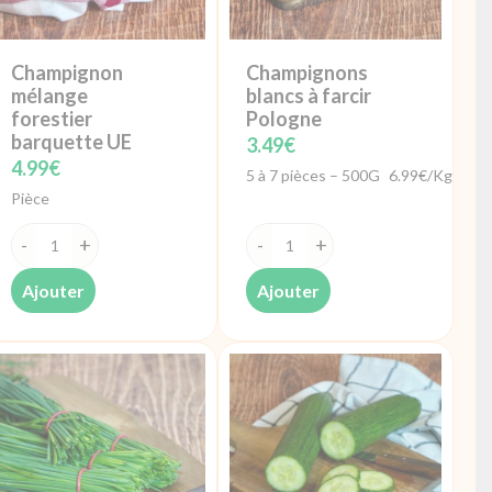
Champignon
Champignons
mélange
blancs à farcir
forestier
Pologne
barquette UE
3.49
€
4.99
€
5 à 7 pièces – 500G
6.99€/Kg
Pièce
quantité
quantité
de
de
Ajouter
Ajouter
Champignon
Champignons
mélange
blancs
forestier
à
barquette
farcir
UE
Pologne