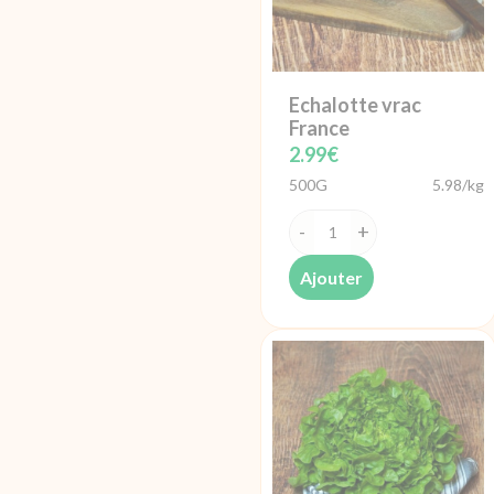
Echalotte vrac
France
2.99
€
500G
5.98/kg
quantité
de
Ajouter
Echalotte
vrac
France