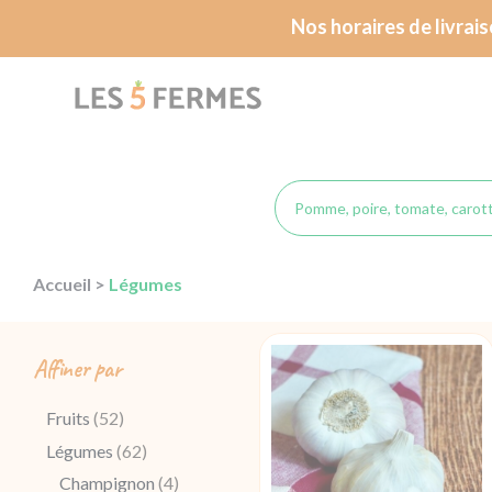
Passer
Nos horaires de livrai
au
contenu
Accueil
>
Légumes
Affiner par
Fruits
(52)
Légumes
(62)
Champignon
(4)