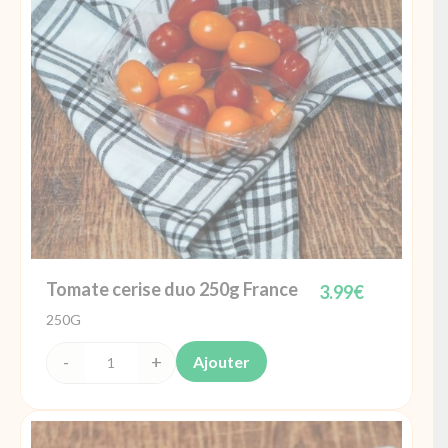
Tomate cerise duo 250g France
3.99
€
250G
Ajouter
quantité
de
Tomate