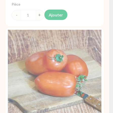
Pièce
Ajouter
quantité
de
Tomates
cerises
allongées
250g
France