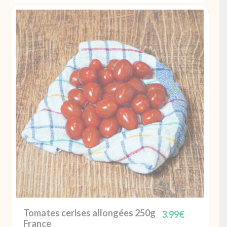
de
Tomate
à
farcir
France
Tomates cerises allongées 250g
3.99
€
France