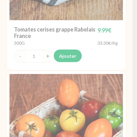
Tomates cerises grappe Rabelais
9.99
€
France
300G
33.30€/Kg
Ajouter
quantité
de
Tomates
cerises
grappe
Rabelais
France