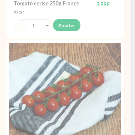
Tomate cerise 250g France
3.99
€
250G
Ajouter
quantité
de
Tomate
cerise
250g
France