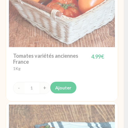
Tomates variétés anciennes
4.99
€
France
1Kg
Ajouter
quantité
de
Tomates
variétés
anciennes