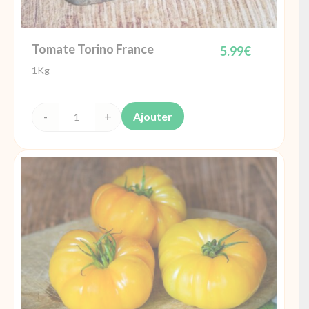
Tomate Torino France
5.99
€
1Kg
Ajouter
quantité
de
Tomate
Torino
France