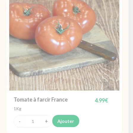
grappe
Belgique
Tomate à farcir France
4.99
€
1Kg
Ajouter
quantité