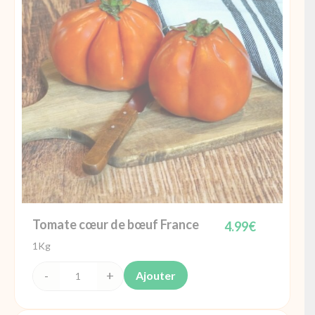
France
Tomate cœur de bœuf France
4.99
€
1Kg
Ajouter
quantité
de