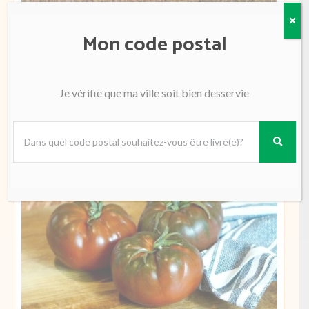
Tomate Jouno sweet baby France
7.49
€
Mon code postal
300G
24.99€/Kg
Ajouter
quantité
Je vérifie que ma ville soit bien desservie
de
Tomate
Jouno
sweet
baby
France