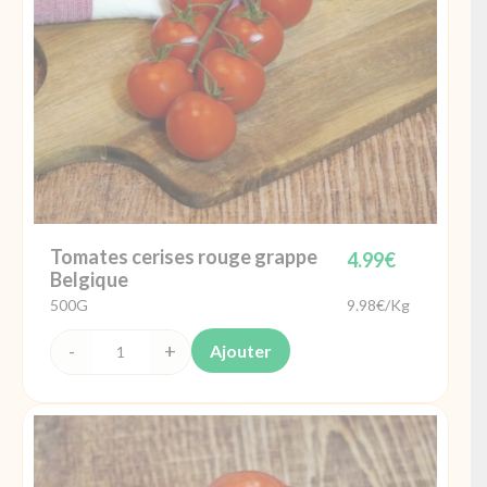
Tomates cerises rouge grappe
4.99
€
Belgique
500G
9.98€/Kg
Ajouter
quantité
de
Tomates
cerises
rouge