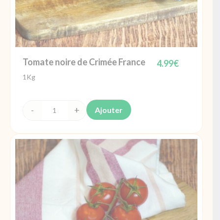
Tomate noire de Crimée France
4.99
€
1Kg
Ajouter
quantité
de
Tomate
noire
de
Crimée
France