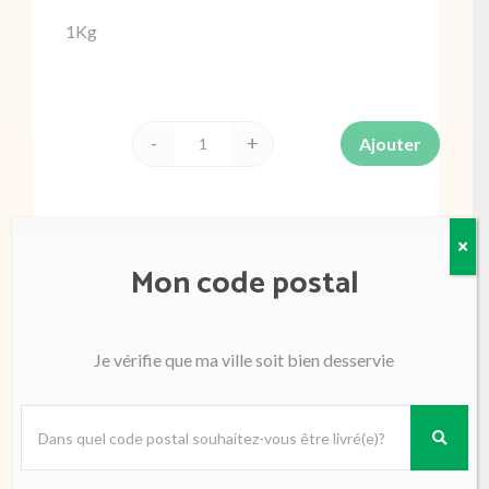
1Kg
Ajouter
quantité
de
Tomate
noire
Poids
1000 g
Mon code postal
de
Crimée
France
Je vérifie que ma ville soit bien desservie
Affiner par