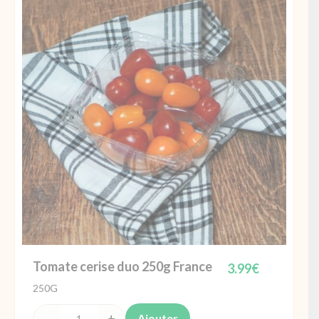
cerise
250g
France
Tomate cerise duo 250g France
3.99
€
250G
Ajouter