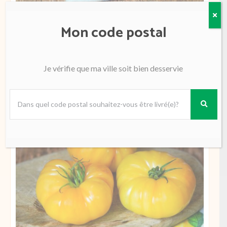
Mon code postal
Tomate Jouno sweet baby France
7.49
€
300G
24.99€/Kg
Je vérifie que ma ville soit bien desservie
Ajouter
quantité
de
Tomate
Jouno
sweet
baby
France