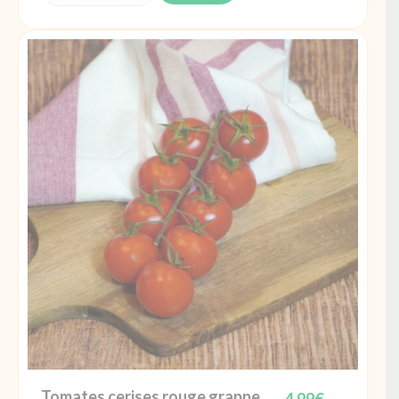
de
Tomates
cerises
grappe
Rabelais
France
Tomates cerises rouge grappe
4.99
€