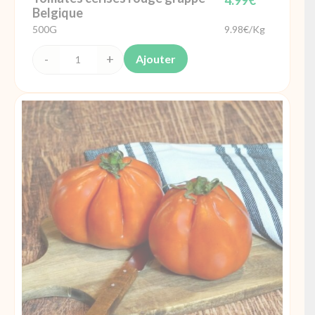
Belgique
500G
9.98€/Kg
Ajouter
quantité
de
Tomates
cerises
rouge
grappe
Belgique