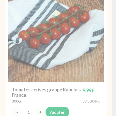
allongées
250g
France
Tomates cerises grappe Rabelais
9.99
€
France
300G
33.30€/Kg
Ajouter
quantité