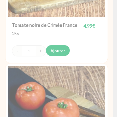
Tomate noire de Crimée France
4.99
€
1Kg
Ajouter
quantité
de
Tomate
noire
de
Crimée
France