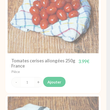
Tomates cerises allongées 250g
3.99
€
France
Pièce
Ajouter
quantité
de
Tomates
cerises