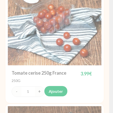
Tomate cerise 250g France
3.99
€
250G
Ajouter
quantité
de
Tomate