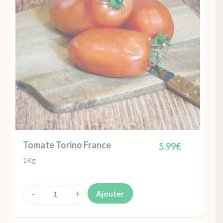
Tomate Torino France
5.99
€
1Kg
Ajouter
quantité
de