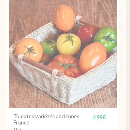
Tomate
Torino
France
Tomates variétés anciennes
4.99
€
France
1Kg