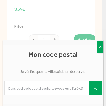
3.59
€
Pièce
Ajouter
quantité
de
Mon code postal
Framboises
125g
barquette
Je vérifie que ma ville soit bien desservie
Espagne/Portugal
ou
Affiner par
France
Fruits
(52)
Agrume
(5)