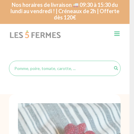
Passer
Nos horaires de livraison
09:30 à 15:30 du
lundi au vendredi ! | Créneaux de 2h | Offerte
au
dès 120€
contenu