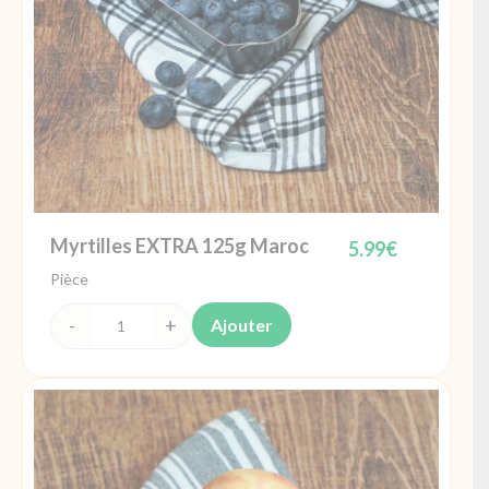
Myrtilles EXTRA 125g Maroc
5.99
€
Pièce
Ajouter
quantité
de
Myrtilles
EXTRA
125g