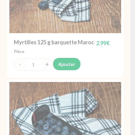
Myrtilles 125 g barquette Maroc
2.99
€
Pièce
Ajouter
quantité
de
Myrtilles
125
g
barquette
Maroc