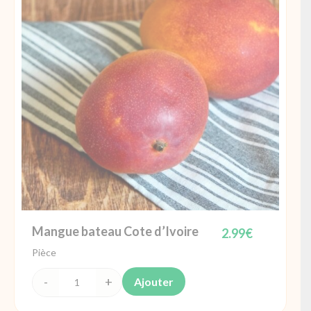
Mangue bateau Cote d’Ivoire
2.99
€
Pièce
Ajouter
quantité
de