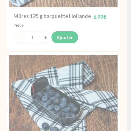
Mûres 125 g barquette Hollande
6.99
€
Pièce
Ajouter
quantité
de
Mûres 125
g
barquette
Hollande