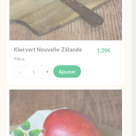
Kiwi vert Nouvelle-Zélande
1.29
€
Pièce
Ajouter
quantité
de
Kiwi
vert
Nouvelle-
Zélande