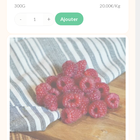
300G
20.00€/Kg
Ajouter
quantité
de
Dattes
Medjool
Israël