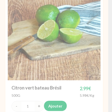
Citron vert bateau Brésil
2.99
€
500G
5.98€/Kg
Ajouter
quantité