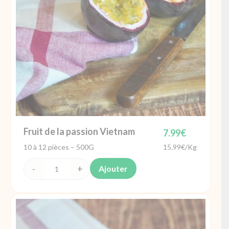
Fruit de la passion Vietnam
7.99
€
10 à 12 pièces – 500G
15.99€/Kg
Ajouter
quantité
de
Fruit
de