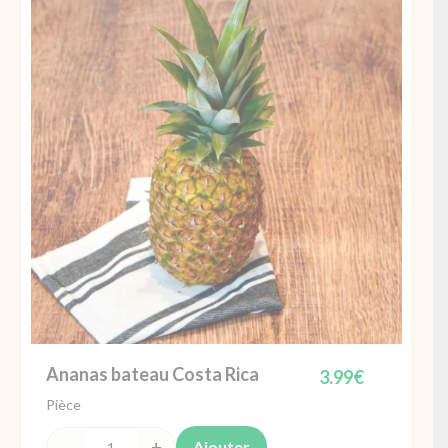
France
Ananas bateau Costa Rica
3.99
€
Pièce
Ajouter