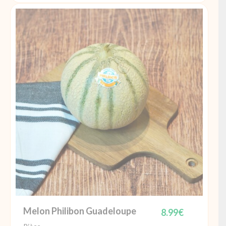
Mangue
bateau
Cote
d'Ivoire
Melon Philibon Guadeloupe
8.99
€