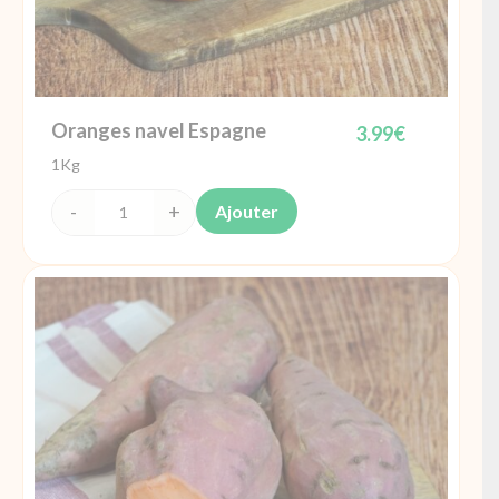
Oranges navel Espagne
3.99
€
1Kg
Ajouter
quantité
de
Oranges
navel
Espagne