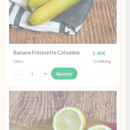
Banane Frécinette Colombie
5.49
€
500G
10.98€/kg
Ajouter
quantité
de
Banane
Frécinette
Colombie