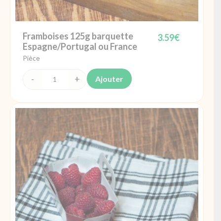
Framboises 125g barquette
3.59
€
Espagne/Portugal ou France
Pièce
Ajouter
quantité
de
Framboises
125g
barquette
Espagne/Portugal
ou
France