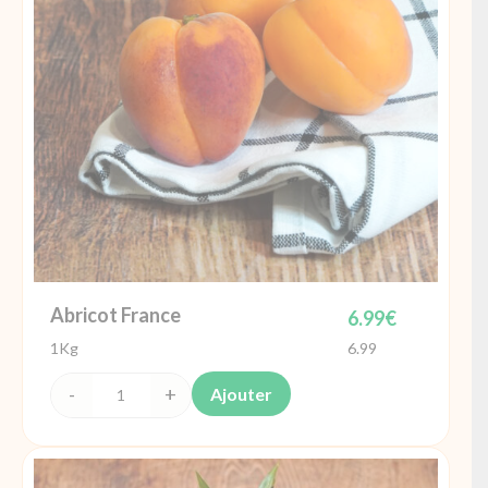
Abricot France
6.99
€
1Kg
6.99
Ajouter
quantité
de
Abricot