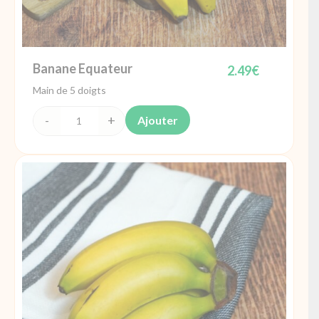
Banane Equateur
2.49
€
Main de 5 doigts
Ajouter
quantité
de
Banane
Equateur