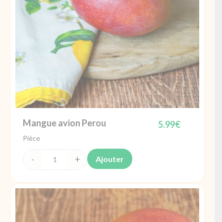
Mangue avion Perou
5.99
€
Pièce
Ajouter
quantité
de
Mangue
avion
Perou