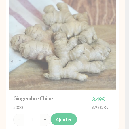
la
passion
Vietnam
Gingembre Chine
3.49
€
500G
6.99€/Kg
Ajouter
quantité