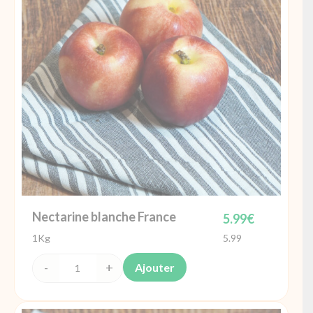
Maroc
Nectarine blanche France
5.99
€
1Kg
5.99
Ajouter
quantité
de