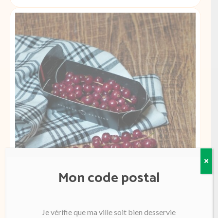
de
Gingembre
Chine
Mon code postal
Groseilles 125g barquette
6.99
€
Je vérifie que ma ville soit bien desservie
Hollande