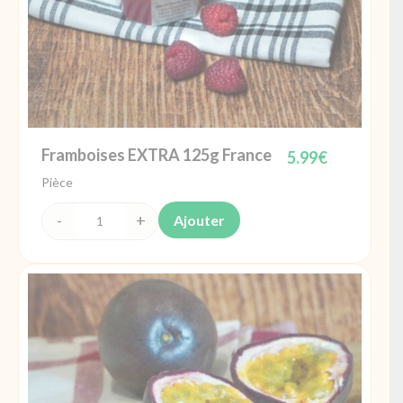
Framboises EXTRA 125g France
5.99
€
Pièce
Ajouter
quantité
de
Framboises
EXTRA
125g
France