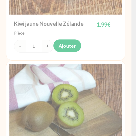
Kiwi jaune Nouvelle Zélande
1.99
€
Pièce
Ajouter
quantité
de
Kiwi
jaune
Nouvelle
Zélande