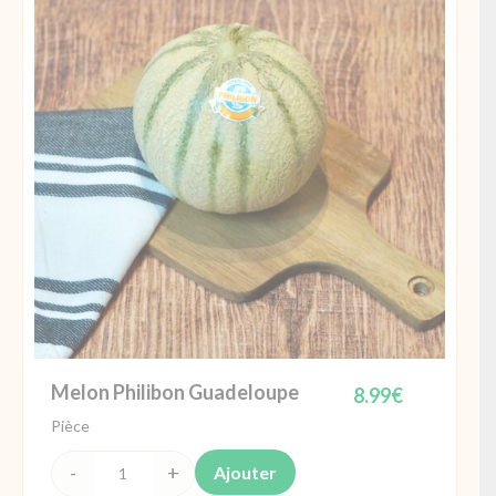
Cote
d'Ivoire
Melon Philibon Guadeloupe
8.99
€
Pièce
Ajouter
quantité