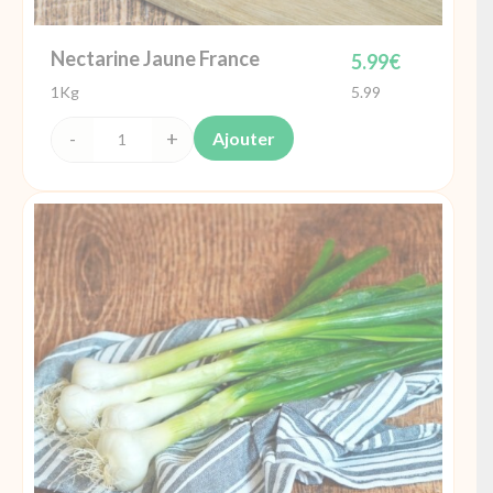
Nectarine Jaune France
5.99
€
1Kg
5.99
Ajouter
quantité
de
Nectarine
Jaune
France