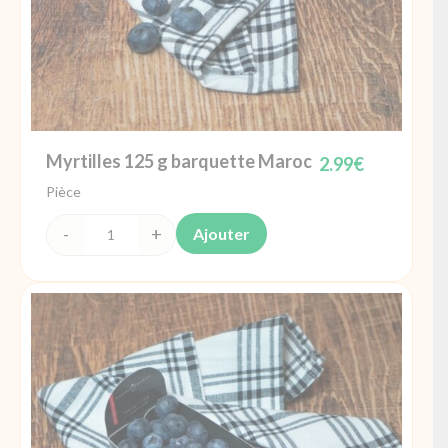
Myrtilles 125 g barquette Maroc
2.99
€
Pièce
Ajouter
quantité
de
Myrtilles
125
g
barquette
Maroc