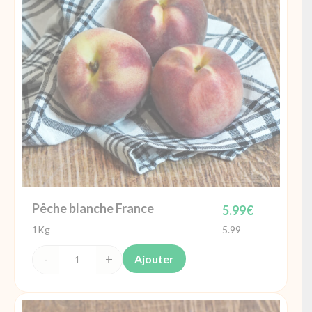
Pêche blanche France
5.99
€
1Kg
5.99
Ajouter
quantité
de
Pêche