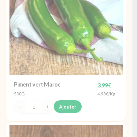
Piment vert Maroc
3.99
€
500G
4.98€/Kg
Ajouter
quantité
de
Piment
vert