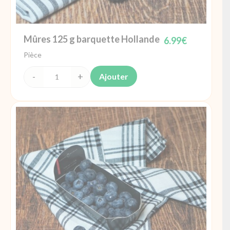
Mûres 125 g barquette Hollande
6.99
€
Pièce
Ajouter
quantité
de
Mûres 125
g
barquette
Hollande